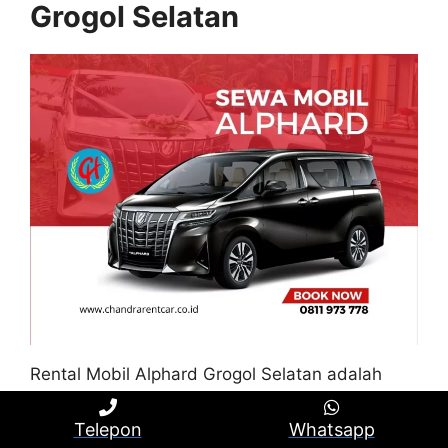
Grogol Selatan
Rental Mobil Alphard Grogol Selatan adalah
pilihan lain bagi pengguna yang ingin menikmati
kemewahan dan eksklusifitas saat berpergian
Telepon
Whatsapp