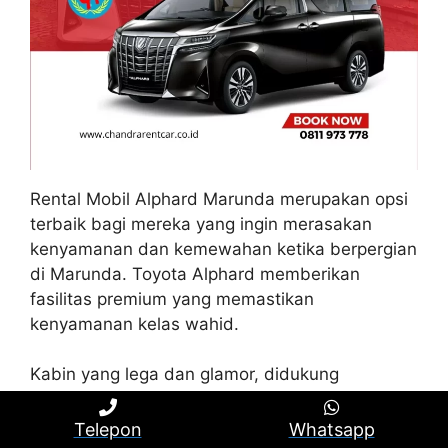
Rental Mobil Alphard Marunda merupakan opsi
terbaik bagi mereka yang ingin merasakan
kenyamanan dan kemewahan ketika berpergian
di Marunda. Toyota Alphard memberikan
fasilitas premium yang memastikan
kenyamanan kelas wahid.
Kabin yang lega dan glamor, didukung
tersedianya kursi kulit dan fitur entertainment
yang modern, sehingga membuat pengguna
Telepon
Whatsapp