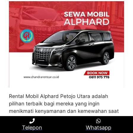
Rental Mobil Alphard Petojo Utara adalah
pilihan terbaik bagi mereka yang ingin
menikmati kenyamanan dan kemewahan saat
berpergian di Petojo Utara. Mobil ini
menawarkan fasilitas istimewa yang
Telepon
Whatsapp