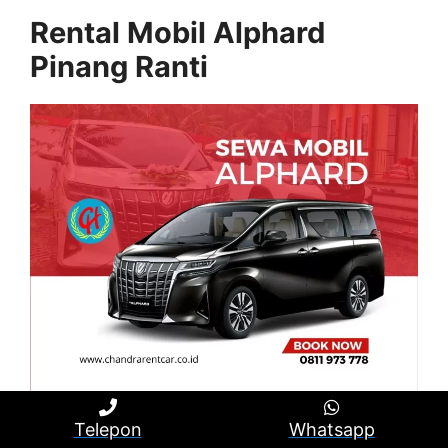
Rental Mobil Alphard
Pinang Ranti
Rental Mobil Alphard Pinang Ranti merupakan
Telepon
Whatsapp