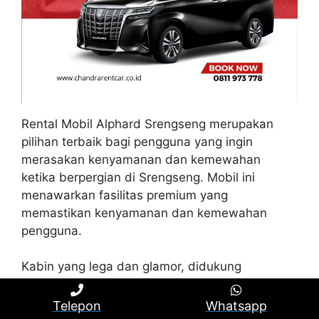
Rental Mobil Alphard Srengseng merupakan
pilihan terbaik bagi pengguna yang ingin
merasakan kenyamanan dan kemewahan
ketika berpergian di Srengseng. Mobil ini
menawarkan fasilitas premium yang
memastikan kenyamanan dan kemewahan
pengguna.
Kabin yang lega dan glamor, didukung
tersedianya jok kulit dan fitur entertainment
yang modern, sehingga membuat pengguna
Telepon
Whatsapp