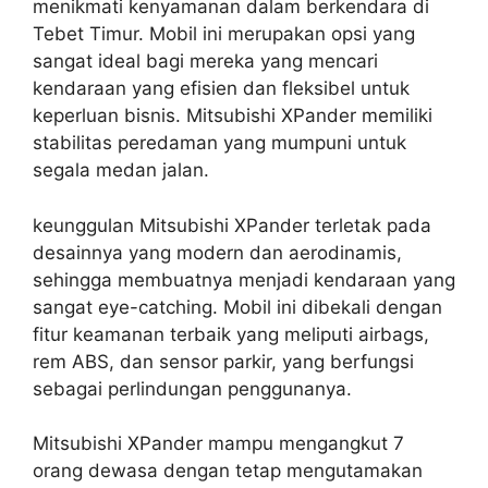
menikmati kenyamanan dalam berkendara di
Tebet Timur. Mobil ini merupakan opsi yang
sangat ideal bagi mereka yang mencari
kendaraan yang efisien dan fleksibel untuk
keperluan bisnis. Mitsubishi XPander memiliki
stabilitas peredaman yang mumpuni untuk
segala medan jalan.
keunggulan Mitsubishi XPander terletak pada
desainnya yang modern dan aerodinamis,
sehingga membuatnya menjadi kendaraan yang
sangat eye-catching. Mobil ini dibekali dengan
fitur keamanan terbaik yang meliputi airbags,
rem ABS, dan sensor parkir, yang berfungsi
sebagai perlindungan penggunanya.
Mitsubishi XPander mampu mengangkut 7
orang dewasa dengan tetap mengutamakan