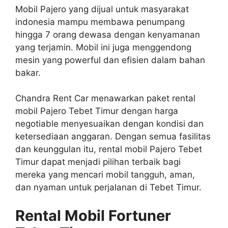
Mobil Pajero yang dijual untuk masyarakat
indonesia mampu membawa penumpang
hingga 7 orang dewasa dengan kenyamanan
yang terjamin. Mobil ini juga menggendong
mesin yang powerful dan efisien dalam bahan
bakar.
Chandra Rent Car menawarkan paket rental
mobil Pajero Tebet Timur dengan harga
negotiable menyesuaikan dengan kondisi dan
ketersediaan anggaran. Dengan semua fasilitas
dan keunggulan itu, rental mobil Pajero Tebet
Timur dapat menjadi pilihan terbaik bagi
mereka yang mencari mobil tangguh, aman,
dan nyaman untuk perjalanan di Tebet Timur.
Rental Mobil Fortuner