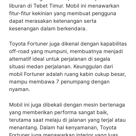
liburan di Tebet Timur. Mobil ini menawarkan
fitur-fitur kekinian yang membuat pengguna
dapat merasakan ketenangan serta
kesenangan dalam berkendara.
Toyota Fortuner juga dikenal dengan kapabilitas
off-road yang mumpuni, membuatnya menjadi
alternatif ideal untuk perjalanan di segala
situasi medan perjalanan. Keunggulan dari
mobil Fortuner adalah ruang kabin cukup besar,
mampu membawa 7 penumpang dengan
nyaman.
Mobil ini juga dibekali dengan mesin bertenaga
yang memberikan performa sangat baik,
terutama saat melaju di jalanan yang terjal atau
menantang. Dalam hal kenyamanan, Toyota
Fortuner juga menawarkan interior yang luas