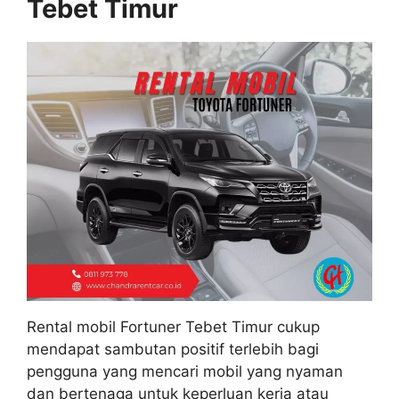
Tebet Timur
Rental mobil Fortuner Tebet Timur cukup
mendapat sambutan positif terlebih bagi
pengguna yang mencari mobil yang nyaman
dan bertenaga untuk keperluan kerja atau