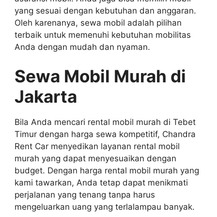
yang sesuai dengan kebutuhan dan anggaran.
Oleh karenanya, sewa mobil adalah pilihan
terbaik untuk memenuhi kebutuhan mobilitas
Anda dengan mudah dan nyaman.
Sewa Mobil Murah di
Jakarta
Bila Anda mencari rental mobil murah di Tebet
Timur dengan harga sewa kompetitif, Chandra
Rent Car menyedikan layanan rental mobil
murah yang dapat menyesuaikan dengan
budget. Dengan harga rental mobil murah yang
kami tawarkan, Anda tetap dapat menikmati
perjalanan yang tenang tanpa harus
mengeluarkan uang yang terlalampau banyak.