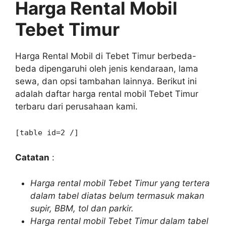
Harga Rental Mobil
Tebet Timur
Harga Rental Mobil di Tebet Timur berbeda-
beda dipengaruhi oleh jenis kendaraan, lama
sewa, dan opsi tambahan lainnya. Berikut ini
adalah daftar harga rental mobil Tebet Timur
terbaru dari perusahaan kami.
[table id=2 /]
Catatan
:
Harga rental mobil Tebet Timur yang tertera
dalam tabel diatas belum termasuk makan
supir, BBM, tol dan parkir.
Harga rental mobil Tebet Timur dalam tabel