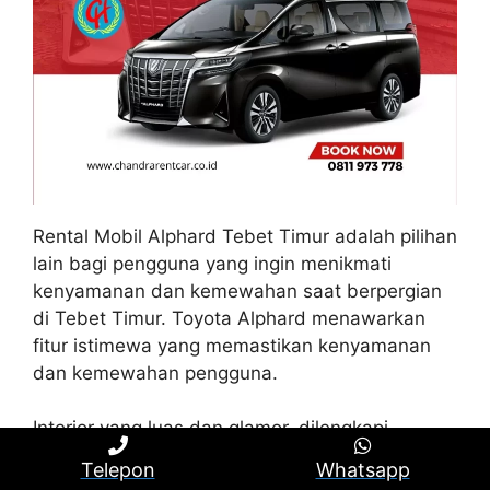
Rental Mobil Alphard Tebet Timur adalah pilihan
lain bagi pengguna yang ingin menikmati
kenyamanan dan kemewahan saat berpergian
di Tebet Timur. Toyota Alphard menawarkan
fitur istimewa yang memastikan kenyamanan
dan kemewahan pengguna.
Interior yang luas dan glamor, dilengkapi
dengan kursi kulit dan fitur entertainment yang
Telepon
Whatsapp
canggih, sehingga membuat pengguna dapat