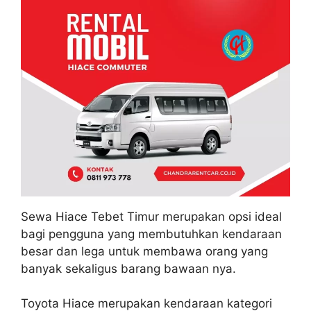
Sewa Hiace Tebet Timur merupakan opsi ideal
bagi pengguna yang membutuhkan kendaraan
besar dan lega untuk membawa orang yang
banyak sekaligus barang bawaan nya.
Toyota Hiace merupakan kendaraan kategori