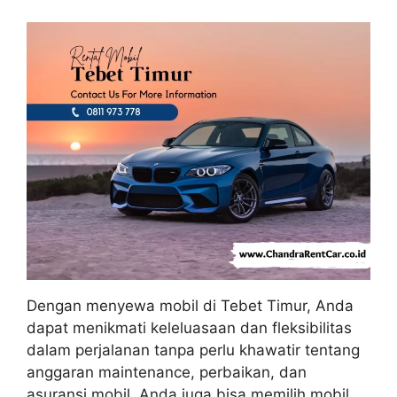
Dengan menyewa mobil di Tebet Timur, Anda
dapat menikmati keleluasaan dan fleksibilitas
dalam perjalanan tanpa perlu khawatir tentang
anggaran maintenance, perbaikan, dan
asuransi mobil. Anda juga bisa memilih mobil