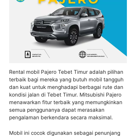
Rental mobil Pajero Tebet Timur adalah pilihan
terbaik bagi mereka yang butuh mobil tangguh
dan kuat untuk menghadapi berbagai rute dan
kondisi jalan di Tebet Timur. Mitsubishi Pajero
menawarkan fitur terbaik yang memungkinkan
semua penggunanya dapat merasakan
pengalaman berkendara secara maksimal.
Mobil ini cocok digunakan sebagai penunjang