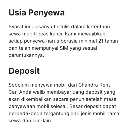
Usia Penyewa
Syarat ini biasanya tertulis dalam ketentuan
sewa mobil lepas kunci. Kami mewajibkan
setiap penyewa harus berusia minimal 21 tahun
dan telah mempunyai SIM yang sesuai
peruntukannya.
Deposit
Sebelum menyewa mobil dari Chandra Rent
Car, Anda wajib membayar uang deposit yang
akan dikembalikan secara penuh setelah masa
penyewaan mobil selesai. Besar deposit dapat
berbeda-beda tergantung dari jenis mobil, lama
sewa dan lain-lain.