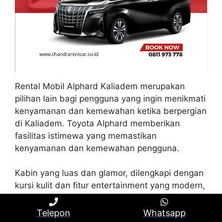
Rental Mobil Alphard Kaliadem merupakan
pilihan lain bagi pengguna yang ingin menikmati
kenyamanan dan kemewahan ketika berpergian
di Kaliadem. Toyota Alphard memberikan
fasilitas istimewa yang memastikan
kenyamanan dan kemewahan pengguna.
Kabin yang luas dan glamor, dilengkapi dengan
kursi kulit dan fitur entertainment yang modern,
sehingga membuat pengguna bisa menikmati
sensasi berada di dalam ruang yang
Telepon
Whatsapp