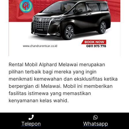
Rental Mobil Alphard Melawai merupakan
pilihan terbaik bagi mereka yang ingin
menikmati kemewahan dan eksklusifitas ketika
berpergian di Melawai. Mobil ini memberikan
fasilitas istimewa yang memastikan
kenyamanan kelas wahid.
Interior yang lega dan glamor, dilengkapi
dengan jok kulit dan fitur entertainment yang
Telepon
Whatsapp