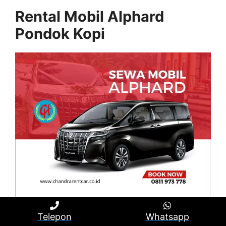
Rental Mobil Alphard
Pondok Kopi
Rental Mobil Alphard Pondok Kopi merupakan
Telepon
Whatsapp